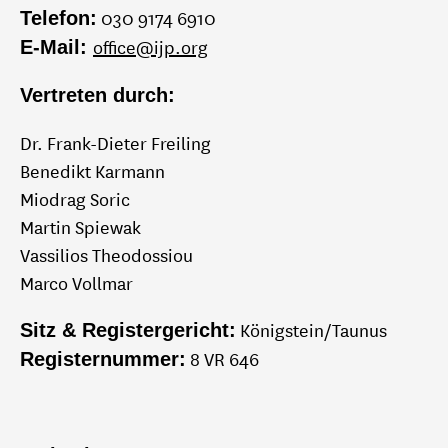
030 9174 6910
Telefon:
office@ijp.org
E-Mail:
LATEINAMERIKA
Vertreten durch:
MITTELOSTEUROPA
Dr. Frank-Dieter Freiling
Benedikt Karmann
NAHOST
Miodrag Soric
Martin Spiewak
NIEDERLANDE
Vassilios Theodossiou
Marco Vollmar
NORDAMERIKA
Königstein/Taunus
Sitz & Registergericht:
8 VR 646
Registernummer:
NORDEUROPA
OSTEUROPA