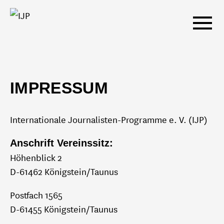
Skip
Men
to
content
IMPRESSUM
AUSTAUSCHPROGRAMME
Internationale Journalisten-Programme e. V. (IJP)
ALLE REGIONEN
Anschrift Vereinssitz:
ASIEN
Höhenblick 2
D-61462 Königstein/Taunus
GROSSBRITANNIEN
Postfach 1565
D-61455 Königstein/Taunus
ISRAEL