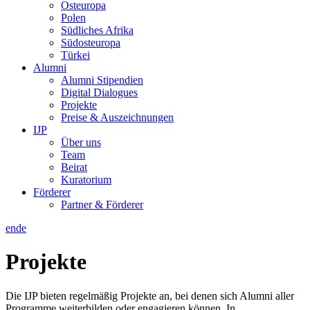
Osteuropa
Polen
Südliches Afrika
Südosteuropa
Türkei
Alumni
Alumni Stipendien
Digital Dialogues
Projekte
Preise & Auszeichnungen
IJP
Über uns
Team
Beirat
Kuratorium
Förderer
Partner & Förderer
en
de
Projekte
Die IJP bieten regelmäßig Projekte an, bei denen sich Alumni aller
Programme weiterbilden oder engagieren können. In