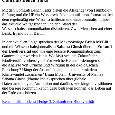
ComLab Bench Talks
Mit den ComLab Bench Talks bieten die Alexander von Humboldt-
Stiftung und die IJP ein Wissenschaftskommunikationsformat an, bei
dem regelmäßig ein/ Wissenschaftler:in und ein/e Journalist:in über
das aktuelle Weltgeschehen und den Stand der
Wissenschaftskommunikation diskutieren. Zwei Menschen auf einer
Bank. Irgendwo in Berlin.
In der aktuellen Folge sprechen der Makroökologe
Brian McGill
und die Wissenschaftsjournalistin
Sahana Ghosh
über die
Zukunft
der Biodiversität
und wie eine bessere Kommunikation zum
Gamechanger werden kann. Wie lässt sich die Zukunft der
Biodiversität vorhersagen? Vor welche Herausforderungen stellt uns
die Analyse von Ursache und Wirkung in der ökologischen
Forschung? Hängt der Artenrückgang unmittelbar mit dem
Klimawandel zusammen? Brian McGill (University of Maine)
Sahana Ghosh (Nature India) sprechen über globale
Datensammlungen, Attribution und darüber, wie kluge Investitionen
und bessere Kommunikation dazu beitragen können, das Leben auf
der Erde zu schützen.
Bench Talks Podcast | Folge 3: Zukunft der Biodiversität