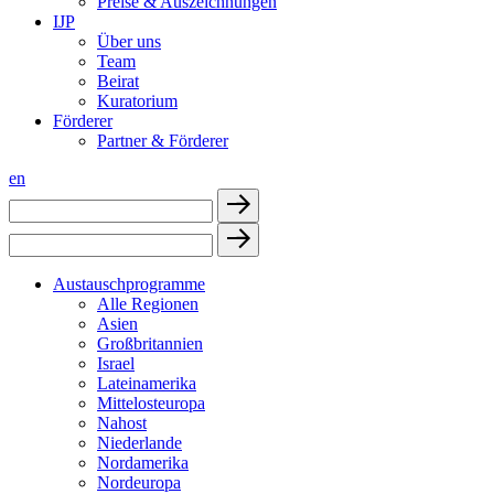
Preise & Auszeichnungen
IJP
Über uns
Team
Beirat
Kuratorium
Förderer
Partner & Förderer
en
Austauschprogramme
Alle Regionen
Asien
Großbritannien
Israel
Lateinamerika
Mittelosteuropa
Nahost
Niederlande
Nordamerika
Nordeuropa