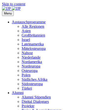
Skip to content
Menu
Austauschprogramme
Alle Regionen
Asien
Großbritannien
Israel
Lateinamerika
Mittelosteuropa
Nahost
Niederlande
Nordamerika
Nordeuropa
Osteuropa
Polen
Südliches Afrika
Südosteuropa
Türkei
Alumni
Alumni Stipendien
Digital Dialogues
Projekte